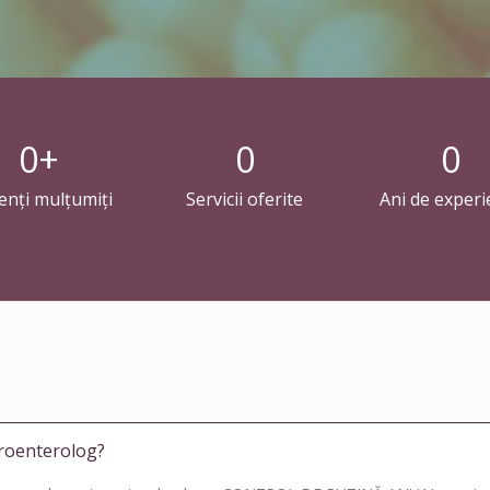
0
+
0
0
enți mulțumiți
Servicii oferite
Ani de experi
troenterolog?