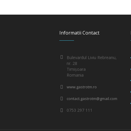
Informatii Contact
Bulevardul Liviu Rebreanu,
nr. 28
Timișoara
Romania
www.gastrotm.ro
contact.gastrotm@gmail.com
0753 297 111