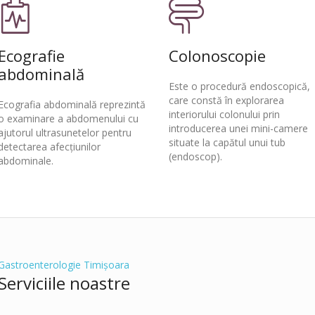
Ecografie
Colonoscopie
abdominală
Este o procedură endoscopică,
care constă în explorarea
Ecografia abdominală
reprezintă
interiorului colonului prin
o examinare a abdomenului cu
introducerea unei mini-camere
ajutorul ultrasunetelor pentru
situate la capătul unui tub
detectarea afecțiunilor
(endoscop).
abdominale.
Gastroenterologie Timișoara
Serviciile noastre