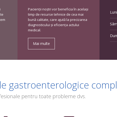
i
Pacienţii noștri vor beneficia în acelaşi
Luni
ste
timp de resurse tehnice de cea mai
ntem
bună calitate, care ajută la precizarea
Sâm
diagnosticului şi eficienţa actului
medical.
Dum
Mai multe
ale gastroenterologice comp
ofesionale pentru toate probleme dvs.