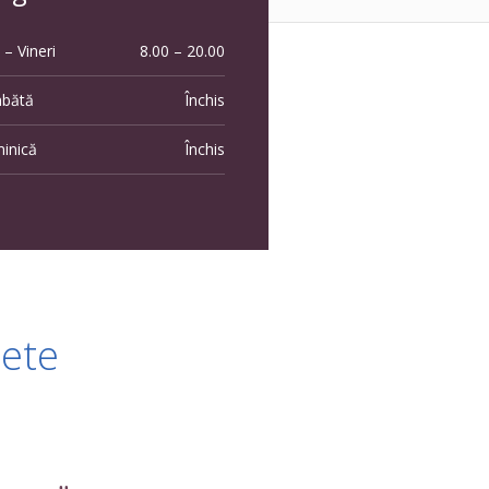
 – Vineri
8.00 – 20.00
bătă
Închis
inică
Închis
lete