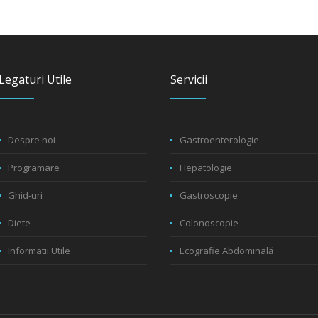
Legaturi Utile
Servicii
Despre noi
Gastroenterologie
Programare
Hepatologie
Ghid-uri
Gastroscopie
Diete
Colonoscopie
Informatii Utile
Ecografie Abdominală