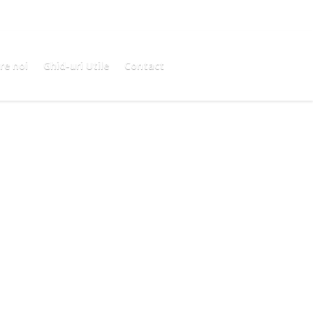
re noi
Ghid-uri Utile
Contact