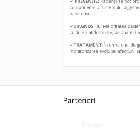
✓
PREVENȚIE:
Pacienții se pot p
componentelor sistemului digestiv: t
pancreasul.
✓
DIAGNOSTIC
: Majoritatea pac
cu dureri abdominale, balonare, flat
✓
TRATAMENT
: În urma unui dia
monitorizarea evoluției afecțiunii și
Parteneri