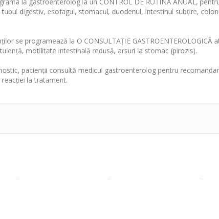
rograma la gastroenterolog la un CONTROL DE RUTINĂ ANUAL, pentru 
ubul digestiv, esofagul, stomacul, duodenul, intestinul subțire, colonul,
ienților se programează la O CONSULTAȚIE GASTROENTEROLOGICĂ atu
ulență, motilitate intestinală redusă, arsuri la stomac (pirozis).
gnostic, pacienții consultă medicul gastroenterolog pentru recomandar
 reacției la tratament.