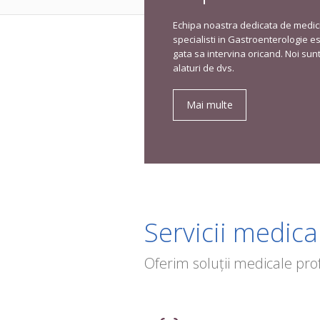
Echipa noastra dedicata de medic
specialisti in Gastroenterologie e
gata sa intervina oricand. Noi su
alaturi de dvs.
Mai multe
Servicii medic
Oferim soluții medicale pr